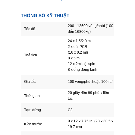
THÔNG SỐ KỸ THUẬT
200 - 13500 vòng/phút (100
Tốc độ
đến 16800xg)
24 x 1.5/2.0 ml
2 x dải PCR
(16 x 0.2 ml)
Thể tích
8 x 5 ml
12 x 2ml cột spin
8 x ống đông lạnh
Gia tốc
100 vòng/phút hoặc 100 rcf
20 giây đến 99 phút / liên
Thời gian
tục
Tạm dừng
Có
9 x 12 x 7.75 in. (23 x 30.5 x
Kích thước
19.7 cm)